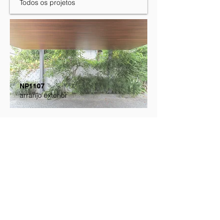
Todos os projetos
NP1107
arranjo exterior
Contatos
Pi5o
, Arquitectos e Engenheiros Associados, Lda
Av. Dr. António José de Almeida,
Ed. Ferreira de Castro,
4º andar (Piso 5) - Sala B
3720-239
Oliveira de Azeméis
+351 256 092 474
T
geral@pisocinco.com
E