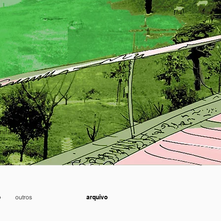
s
ifamiliar
o
outros
arquivo