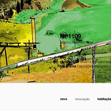
NP1109
habitação unifamiliar
2011
ano
oliveira de azeméi
localização
habitação, moradia un
programa
novo
renovação
habitaçã